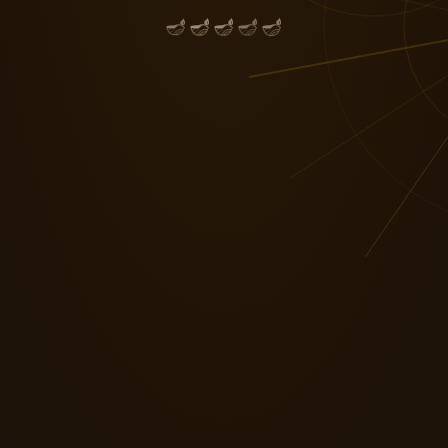
🪔
🪔
🪔
🪔
🪔