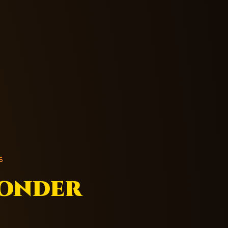
6
Zonder