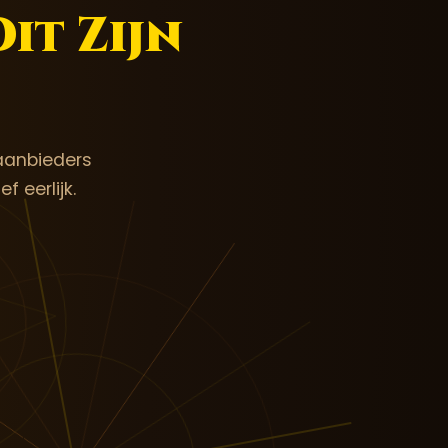
it Zijn
-aanbieders
 eerlijk.