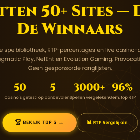
tten 50+ Sites — D
De Winnaars
de spelbibliotheek, RTP-percentages en live casino
agmatic Play, NetEnt en Evolution Gaming. Provocatief
Geen gesponsorde ranglijsten.
50
5
3000+
96%
Casino's getest
Top aanbevolen
Spellen vergeleken
Gem. top RTP
🏆 BEKIJK TOP 5 →
📊 RTP Vergelijken