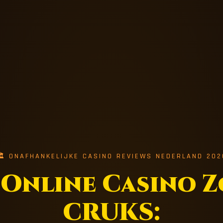
🏛️ ONAFHANKELIJKE CASINO REVIEWS NEDERLAND 202
 Online Casino 
CRUKS: