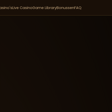
asino's
Live Casino
Game Library
Bonussen
FAQ